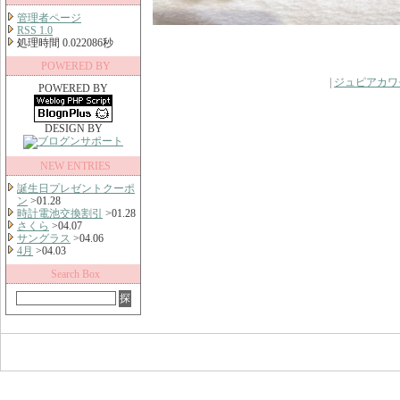
管理者ページ
RSS 1.0
処理時間 0.022086秒
POWERED BY
|
ジュピアカワ
POWERED BY
DESIGN BY
NEW ENTRIES
誕生日プレゼントクーポ
ン
>01.28
時計電池交換割引
>01.28
さくら
>04.07
サングラス
>04.06
4月
>04.03
Search Box