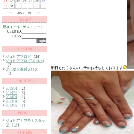
23
24
25
26
27
28
29
30
31
<<
2026 - 08
>>
LOGIN
現在モード: ゲストモード
USER ID:
PASS:
CATEGORIES
ジュピアブログ
［24］
ジュピアブログ(メガネ)
［2］
明日もたくさんのご予約お待ちしております
クーポン券付ブログ
［2］
ARCHIVES
2015/01
［2］
2014/04
［3］
2014/01
［1］
2013/04
［3］
2013/02
［1］
PROFILE
ジュピアカワモトスタッ
フ
［
28
］
OTHERS