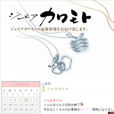
<<未来
CALENDAR
ジェルネイル
S
M
T
W
T
F
S
1
2
3
4
5
6
7
8
ジェルネイル
ジェルネイル２日目が終了
9
10
11
12
13
14
15
今日もたくさんのお客様が
カワイイ
指先になりまし
16
17
18
19
20
21
22