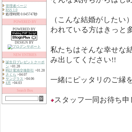
管理者ページ
RSS 1.0
処理時間 0.045747秒
（こんな結婚がしたい
POWERED BY
われている方はきっと
POWERED BY
DESIGN BY
私たちはそんな幸せな
NEW ENTRIES
み出してください!!
誕生日プレゼントクーポ
ン
>01.28
時計電池交換割引
>01.28
さくら
>04.07
一緒にピッタリのご縁を
サングラス
>04.06
4月
>04.03
Search Box
スタッフ一同お待ち申