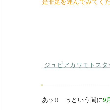
是非足を運んでみてく
|
ジュピアカワモトスタ
あッ!! っという間に
9