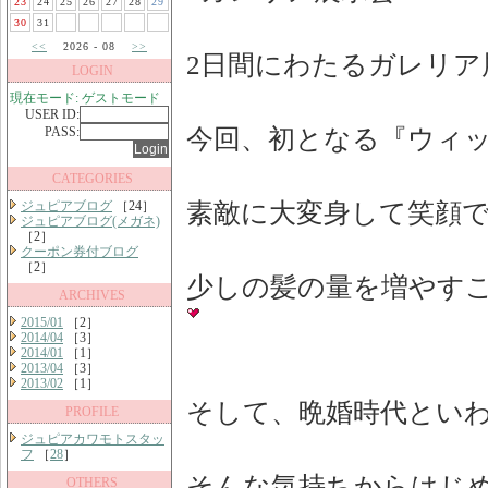
23
24
25
26
27
28
29
30
31
<<
2026 - 08
>>
2日間にわたるガレリア
LOGIN
現在モード: ゲストモード
USER ID:
PASS:
今回、初となる『ウィ
CATEGORIES
ジュピアブログ
［24］
素敵に大変身して笑顔
ジュピアブログ(メガネ)
［2］
クーポン券付ブログ
［2］
少しの髪の量を増やすこ
ARCHIVES
2015/01
［2］
2014/04
［3］
2014/01
［1］
2013/04
［3］
2013/02
［1］
そして、晩婚時代とい
PROFILE
ジュピアカワモトスタッ
フ
［
28
］
そんな気持ちからはじ
OTHERS